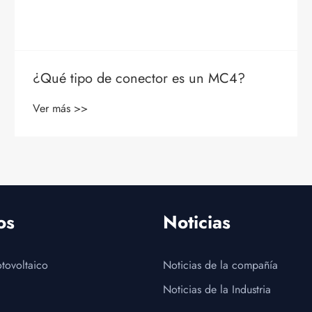
Análisis de las causas de los accidentes
de fuego en el lado DC de los sistemas
de generación de energía fotovoltaica
Ver más >>
os
Noticias
tovoltaico
Noticias de la compañía
Noticias de la Industria