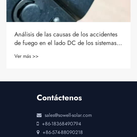
Por qué los cables de CC están
creciendo a una tasa compuesta anual
del 12,3% en el mercado de cables
Ver más >>
solares fotovoltaicos
Contáctenos
sales@sowell-solar.com
+86-18368490794
+86-574-88090218